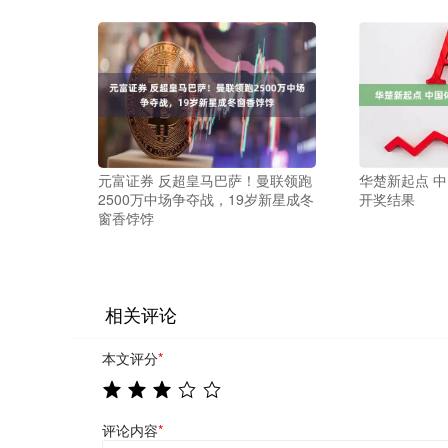
元富证券 反超皇马巴萨！曼联领跑
华楚新起点 中
2500万中场争夺战，19岁新星成冬
开奖结果
窗香饽饽
相关评论
本文评分
*
评论内容
*