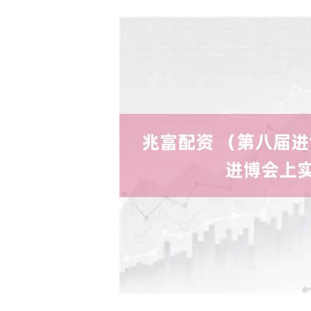
深证成指
14070.78
49
0.01%
-73.43
-0