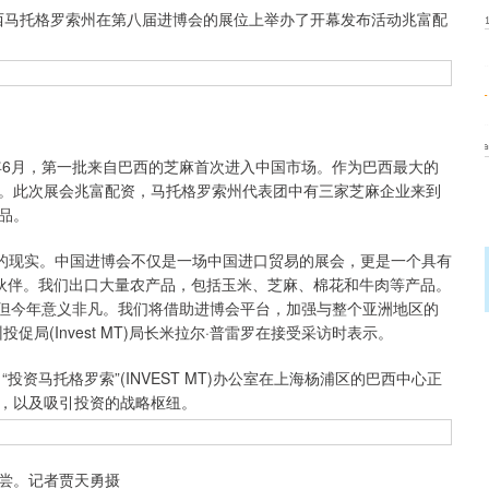
巴西马托格罗索州在第八届进博会的展位上举办了开幕发布活动兆富配
6月，第一批来自巴西的芝麻首次进入中国市场。作为巴西最大的
。此次展会兆富配资，马托格罗索州代表团中有三家芝麻企业来到
品。
的现实。中国进博会不仅是一场中国进口贸易的展会，更是一个具有
易伙伴。我们出口大量农产品，包括玉米、芝麻、棉花和牛肉等产品。
会，但今年意义非凡。我们将借助进博会平台，加强与整个亚洲地区的
局(Invest MT)局长米拉尔·普雷罗在接受采访时表示。
马托格罗索”(INVEST MT)办公室在上海杨浦区的巴西中心正
，以及吸引投资的战略枢纽。
尝。记者贾天勇摄