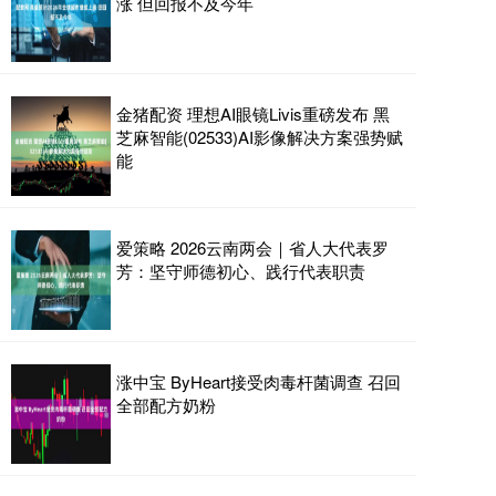
涨 但回报不及今年
金猪配资 理想AI眼镜Livis重磅发布 黑
芝麻智能(02533)AI影像解决方案强势赋
能
爱策略 2026云南两会｜省人大代表罗
芳：坚守师德初心、践行代表职责
涨中宝 ByHeart接受肉毒杆菌调查 召回
全部配方奶粉