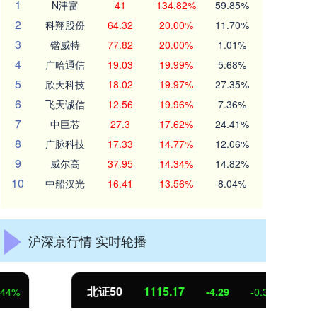
1
N津富
41
134.82%
59.85%
2
科翔股份
64.32
20.00%
11.70%
3
锴威特
77.82
20.00%
1.01%
4
广哈通信
19.03
19.99%
5.68%
5
欣天科技
18.02
19.97%
27.35%
6
飞天诚信
12.56
19.96%
7.36%
7
中巨芯
27.3
17.62%
24.41%
8
广脉科技
17.33
14.77%
12.06%
9
威尔高
37.95
14.34%
14.82%
10
中船汉光
16.41
13.56%
8.04%
沪深京行情 实时轮播
北证50
1115.17
创
-4.29
-0.38%