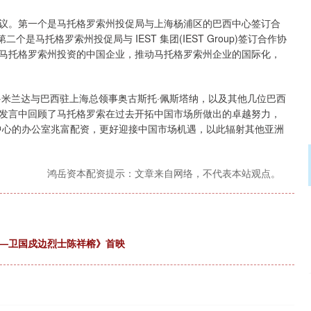
。第一个是马托格罗索州投促局与上海杨浦区的巴西中心签订合
二个是马托格罗索州投促局与 IEST 集团(IEST Group)签订合作协
马托格罗索州投资的中国企业，推动马托格罗索州企业的国际化，
米兰达与巴西驻上海总领事奥古斯托·佩斯塔纳，以及其他几位巴西
发言中回顾了马托格罗索在过去开拓中国市场所做出的卓越努力，
中心的办公室兆富配资，更好迎接中国市场机遇，以此辐射其他亚洲
鸿岳资本配资提示：文章来自网络，不代表本站观点。
——卫国戍边烈士陈祥榕》首映