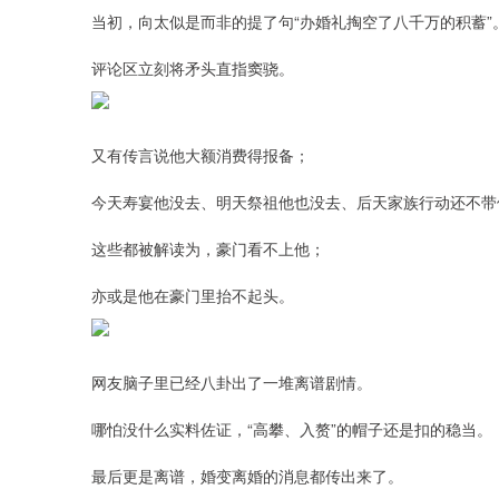
当初，向太似是而非的提了句“办婚礼掏空了八千万的积蓄”
评论区立刻将矛头直指窦骁。
又有传言说他大额消费得报备；
今天寿宴他没去、明天祭祖他也没去、后天家族行动还不带他...
这些都被解读为，豪门看不上他；
亦或是他在豪门里抬不起头。
网友脑子里已经八卦出了一堆离谱剧情。
哪怕没什么实料佐证，“高攀、入赘”的帽子还是扣的稳当。
最后更是离谱，婚变离婚的消息都传出来了。