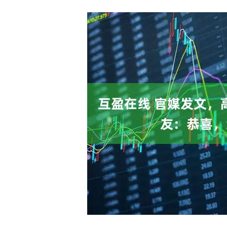
沪深300
4694.44
200.89
1.42%
43.13