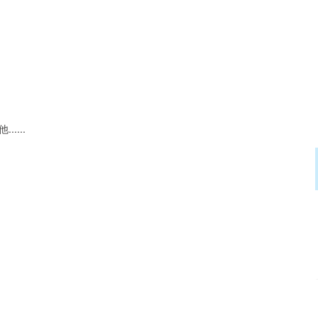
。
...