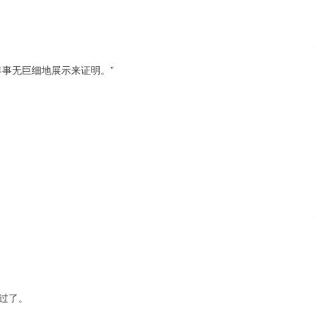
事无巨细地展示来证明。”
过了。