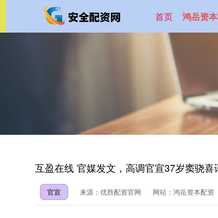
首页
鸿岳资本
互盈在线 官媒发文，高调官宣37岁窦骁
官宣
来源：优胜配资官网
网站：鸿岳资本配资