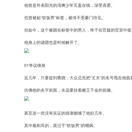
他曾是外表阳光的清爽少年互盈在线，深受喜爱。
也曾被贴“软饭男”标签，被传不受豪门待见。
但如今，这个被困在标签中的男人，终于在官媒的官宣中挺
他身上的谜团也是时候解开了。
01争议缠身
近几年，只要提到窦骁，大众总先把“丈夫”的名号甩在他面
仿佛他的名字前面，永远要挂着赌王千金的前缀。
甚至连一些没有实证的猜测都缠了他好几年。
其中最刺耳的，莫过于“软饭男”的嘲讽。