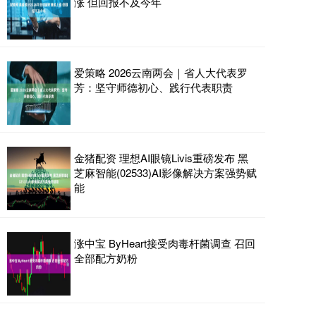
涨 但回报不及今年
爱策略 2026云南两会｜省人大代表罗
芳：坚守师德初心、践行代表职责
金猪配资 理想AI眼镜Livis重磅发布 黑
芝麻智能(02533)AI影像解决方案强势赋
能
涨中宝 ByHeart接受肉毒杆菌调查 召回
全部配方奶粉