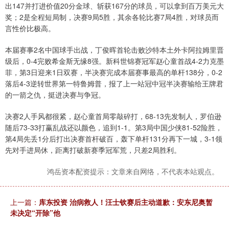
出147并打进价值20分金球、斩获167分的球员，可以拿到百万美元大
奖；2是全程短局制，决赛9局5胜，其余各轮比赛7局4胜，对球员而
言性价比极高。
本届赛事2名中国球手出战，丁俊晖首轮击败沙特本土外卡阿拉姆里晋
级后，0-4完败希金斯无缘8强。新科世锦赛冠军赵心童首战4-2力克墨
菲，第3日迎来1日双赛，半决赛完成本届赛事最高的单杆138分，0-2
落后4-3逆转世界第一特鲁姆普，报了上一站冠中冠半决赛输给王牌君
的一箭之仇，挺进决赛与争冠。
决赛2人手风都很紧，赵心童首局零敲碎打，68-13先发制人，罗伯逊
随后73-33打赢乱战还以颜色，追到1-1。第3局中国少侠81-52险胜，
第4局先丢1分后打出决赛首杆破百，轰下单杆131分再下一城，3-1领
先对手进局休，距离打破新赛季冠军荒，只差2局胜利。
鸿岳资本配资提示：文章来自网络，不代表本站观点。
上一篇：
库东投资 治病救人！汪士钦赛后主动道歉：安东尼奥暂
未决定“开除”他