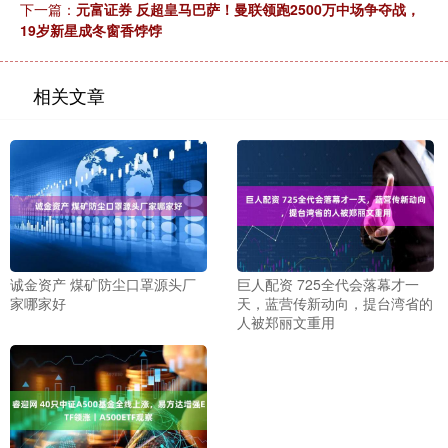
下一篇：
元富证券 反超皇马巴萨！曼联领跑2500万中场争夺战，
19岁新星成冬窗香饽饽
相关文章
诚金资产 煤矿防尘口罩源头厂
巨人配资 725全代会落幕才一
家哪家好
天，蓝营传新动向，提台湾省的
人被郑丽文重用