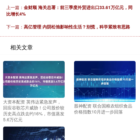
上一篇：
金财顺 海关总署：前三季度外贸进出口33.61万亿元，同
比增长4%
下一篇：
高亿管理 内阴松弛影响性生活？别慌，科学紧致有思路
相关文章
大资本配资 英伟达紧急发声，
股神配资 联合国粮农组织食品
回应谷歌芯片威胁！公司股价较
价格指数10月进一步回落
历史高点跌去约16%，市值蒸发
5.6万亿元