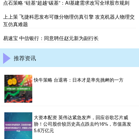
点石策略 “硅基”超越“碳基”：AI基建需求改写全球股市规则
上上策 飞捷科思发布可微分物理仿真引擎 攻克机器人物理交
互仿真难题
易速宝 中信银行：同意聘任赵元新为副行长
推荐资讯
快牛策略 台退将：日本才是率先挑衅的一方
大资本配资 英伟达紧急发声，回应谷歌芯片威
胁！公司股价较历史高点跌去约16%，市值蒸发
5.6万亿元