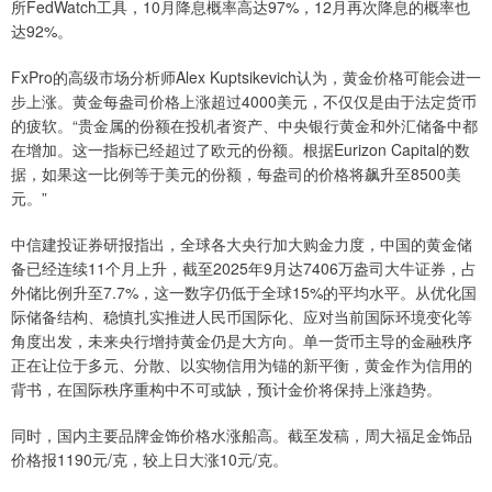
所FedWatch工具，10月降息概率高达97%，12月再次降息的概率也
达92%。
FxPro的高级市场分析师Alex Kuptsikevich认为，黄金价格可能会进一
步上涨。黄金每盎司价格上涨超过4000美元，不仅仅是由于法定货币
的疲软。“贵金属的份额在投机者资产、中央银行黄金和外汇储备中都
在增加。这一指标已经超过了欧元的份额。根据Eurizon Capital的数
据，如果这一比例等于美元的份额，每盎司的价格将飙升至8500美
元。”
中信建投证券研报指出，全球各大央行加大购金力度，中国的黄金储
备已经连续11个月上升，截至2025年9月达7406万盎司大牛证券，占
外储比例升至7.7%，这一数字仍低于全球15%的平均水平。从优化国
际储备结构、稳慎扎实推进人民币国际化、应对当前国际环境变化等
角度出发，未来央行增持黄金仍是大方向。单一货币主导的金融秩序
正在让位于多元、分散、以实物信用为锚的新平衡，黄金作为信用的
背书，在国际秩序重构中不可或缺，预计金价将保持上涨趋势。
同时，国内主要品牌金饰价格水涨船高。截至发稿，周大福足金饰品
价格报1190元/克，较上日大涨10元/克。