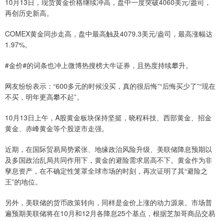
10月13日，现货黄金价格继续冲高，盘中一度突破4060美元/盎司，
再创历史新高。
COMEX黄金同步走高，盘中最高触及4079.3美元/盎司，最高涨幅达
1.97%。
#金价#的词条也冲上微博热搜榜大牛证券，且热度持续攀升。
网友纷纷表示：“600多元的时候没买，真的很后悔”“后悔买少了”“现在
不买，明年更高攀不起”。
10月13日上午，A股黄金板块保持坚挺，晓程科技、西部黄金、招金
黄金、赤峰黄金等个股逆市走强。
近期，在国际贸易局势紧张、地缘政治风险升级、美联储降息预期以
及多国政治乱局共同作用下，黄金的避险需求居高不下。黄金作为非
孳息资产，在不确定性笼罩全球市场的时刻，再次证明了其“避险之
王”的地位。
另外，美联储的货币政策转向，同样是金价上涨的动力源泉。市场普
遍预期美联储将在10月和12月各降息25个基点，根据芝加哥商品交易