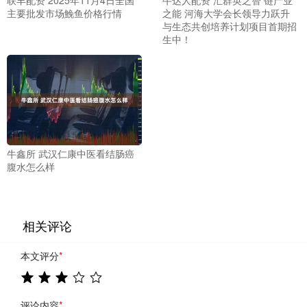
联丰配资 2025年11月4日全国
牛达人配资 汇群英之智 链产业
主要批发市场鮸鱼价格行情
之能 河海大学会长领导力跃升
与生态共创培养计划项目首期招
生中！
牛鑫所 武汉仁康中医看结肠癌
腹水怎么样
相关评论
本文评分
*
评论内容
*