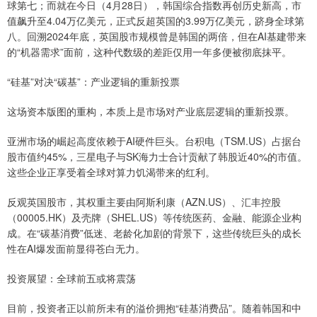
球第七；而就在今日（4月28日），韩国综合指数再创历史新高，市
值飙升至4.04万亿美元，正式反超英国的3.99万亿美元，跻身全球第
八。回溯2024年底，英国股市规模曾是韩国的两倍，但在AI基建带来
的“机器需求”面前，这种代数级的差距仅用一年多便被彻底抹平。
“硅基”对决“碳基”：产业逻辑的重新投票
这场资本版图的重构，本质上是市场对产业底层逻辑的重新投票。
亚洲市场的崛起高度依赖于AI硬件巨头。台积电（TSM.US）占据台
股市值约45%，三星电子与SK海力士合计贡献了韩股近40%的市值。
这些企业正享受着全球对算力饥渴带来的红利。
反观英国股市，其权重主要由阿斯利康（AZN.US）、汇丰控股
（00005.HK）及壳牌（SHEL.US）等传统医药、金融、能源企业构
成。在“碳基消费”低迷、老龄化加剧的背景下，这些传统巨头的成长
性在AI爆发面前显得苍白无力。
投资展望：全球前五或将震荡
目前，投资者正以前所未有的溢价拥抱“硅基消费品”。随着韩国和中