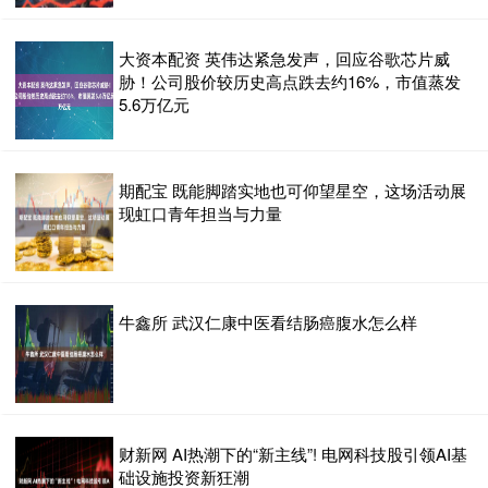
大资本配资 英伟达紧急发声，回应谷歌芯片威
胁！公司股价较历史高点跌去约16%，市值蒸发
5.6万亿元
期配宝 既能脚踏实地也可仰望星空，这场活动展
现虹口青年担当与力量
牛鑫所 武汉仁康中医看结肠癌腹水怎么样
财新网 AI热潮下的“新主线”! 电网科技股引领AI基
础设施投资新狂潮