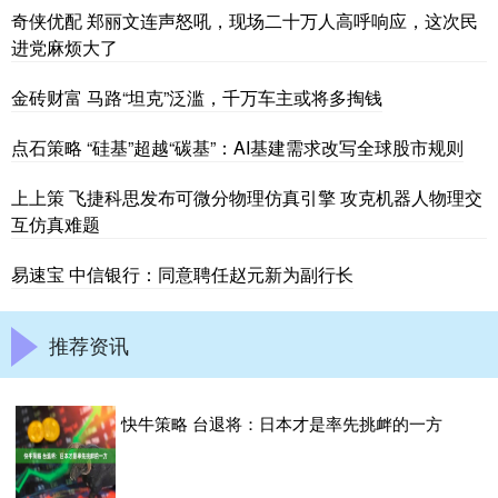
奇侠优配 郑丽文连声怒吼，现场二十万人高呼响应，这次民
进党麻烦大了
金砖财富 马路“坦克”泛滥，千万车主或将多掏钱
点石策略 “硅基”超越“碳基”：AI基建需求改写全球股市规则
上上策 飞捷科思发布可微分物理仿真引擎 攻克机器人物理交
互仿真难题
易速宝 中信银行：同意聘任赵元新为副行长
推荐资讯
快牛策略 台退将：日本才是率先挑衅的一方