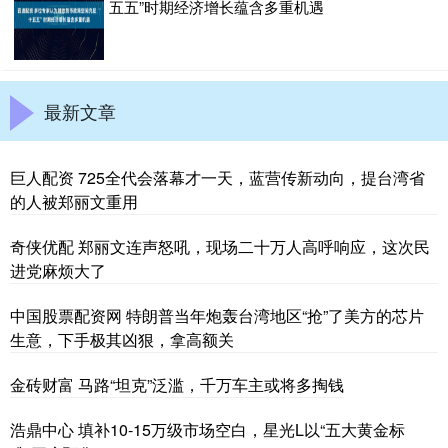
五五”时期经济增长蕴含多重机遇
最新文章
巨人配资 725全代会落幕才一天，蓝营传新动向，提台湾省
的人被郑丽文重用
奇侠优配 郑丽文连声怒吼，现场二十万人高呼响应，这次民
进党麻烦大了
中国股票配资网 特朗普当年炮轰台湾地区“抢”了美方的芯片
生意，下手极其凶狠，拿高额关
金砖财富 马路“坦克”泛滥，千万车主或将多掏钱
浩鼎中心 填补10-15万级市场空白，星光L以“五大黄金标