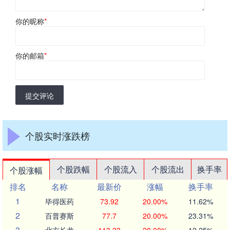
你的昵称
*
你的邮箱
*
提交评论
个股实时涨跌榜
个股跌幅
个股流入
个股流出
换手率
个股涨幅
排名
名称
最新价
涨幅
换手率
1
毕得医药
73.92
20.00%
11.62%
2
百普赛斯
77.7
20.00%
23.31%
3
北方长龙
113.23
20.00%
12.25%