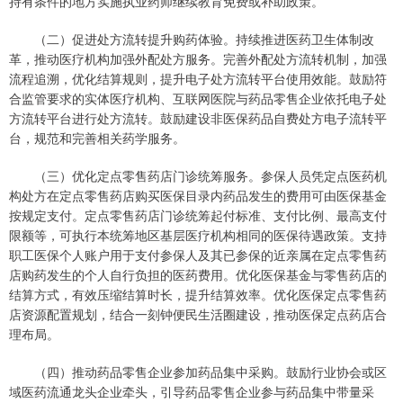
持有条件的地方实施执业药师继续教育免费或补助政策。
（二）促进处方流转提升购药体验。持续推进医药卫生体制改
革，推动医疗机构加强外配处方服务。完善外配处方流转机制，加强
流程追溯，优化结算规则，提升电子处方流转平台使用效能。鼓励符
合监管要求的实体医疗机构、互联网医院与药品零售企业依托电子处
方流转平台进行处方流转。鼓励建设非医保药品自费处方电子流转平
台，规范和完善相关药学服务。
（三）优化定点零售药店门诊统筹服务。参保人员凭定点医药机
构处方在定点零售药店购买医保目录内药品发生的费用可由医保基金
按规定支付。定点零售药店门诊统筹起付标准、支付比例、最高支付
限额等，可执行本统筹地区基层医疗机构相同的医保待遇政策。支持
职工医保个人账户用于支付参保人及其已参保的近亲属在定点零售药
店购药发生的个人自行负担的医药费用。优化医保基金与零售药店的
结算方式，有效压缩结算时长，提升结算效率。优化医保定点零售药
店资源配置规划，结合一刻钟便民生活圈建设，推动医保定点药店合
理布局。
（四）推动药品零售企业参加药品集中采购。鼓励行业协会或区
域医药流通龙头企业牵头，引导药品零售企业参与药品集中带量采