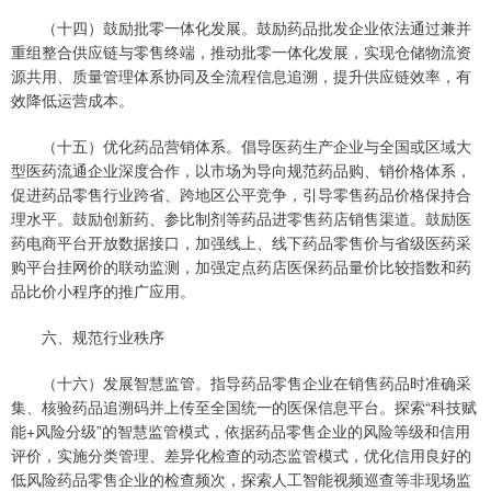
（十四）鼓励批零一体化发展。鼓励药品批发企业依法通过兼并
重组整合供应链与零售终端，推动批零一体化发展，实现仓储物流资
源共用、质量管理体系协同及全流程信息追溯，提升供应链效率，有
效降低运营成本。
（十五）优化药品营销体系。倡导医药生产企业与全国或区域大
型医药流通企业深度合作，以市场为导向规范药品购、销价格体系，
促进药品零售行业跨省、跨地区公平竞争，引导零售药品价格保持合
理水平。鼓励创新药、参比制剂等药品进零售药店销售渠道。鼓励医
药电商平台开放数据接口，加强线上、线下药品零售价与省级医药采
购平台挂网价的联动监测，加强定点药店医保药品量价比较指数和药
品比价小程序的推广应用。
六、规范行业秩序
（十六）发展智慧监管。指导药品零售企业在销售药品时准确采
集、核验药品追溯码并上传至全国统一的医保信息平台。探索“科技赋
能+风险分级”的智慧监管模式，依据药品零售企业的风险等级和信用
评价，实施分类管理、差异化检查的动态监管模式，优化信用良好的
低风险药品零售企业的检查频次，探索人工智能视频巡查等非现场监