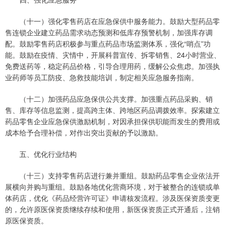
（十一）强化零售药店在应急保供中服务能力。鼓励大型药品零
售连锁企业建立药品需求动态预测和低库存预警机制，加强库存调
配。鼓励零售药店积极参与重点药品市场监测体系，强化“哨点”功
能。鼓励在疫情、灾情中，开展科普宣传、拆零销售、24小时营业、
免费送药等，稳定药品价格，引导合理用药，缓解公众焦虑。加强执
业药师等员工防疫、急救技能培训，制定相关应急服务指南。
（十二）加强药品应急保供公共支撑。加强重点药品采购、销
售、库存等信息监测，提高跨主体、跨地区药品调拨效率。探索建立
药品零售企业应急保供激励机制，对因承担保供职能而发生的费用或
成本给予合理补偿，对作出突出贡献的予以激励。
五、优化行业结构
（十三）支持零售药店进行兼并重组。鼓励药品零售企业依法开
展横向并购与重组。鼓励各地优化营商环境，对于被整合的连锁或单
体药店，优化《药品经营许可证》申请核发流程。涉及医保资质变更
的，允许原医保资质继续存续和使用，新医保资质正式开通后，注销
原医保资质。