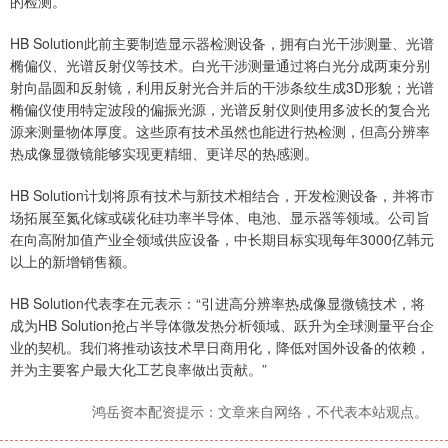
的检测。
HB Solution此前主要制造显示器检测设备，拥有白光干涉测量、光谱
椭偏仪、光谱反射仪等技术。白光干涉测量通过将白光分成两束分别
射向晶圆和反射镜，利用反射光合并后的干涉条纹生成3D形貌；光谱
椭偏仪使用特定波段的偏振光源，光谱反射仪则使用多波长的复合光
源来测量物体厚度。这些原有技术虽然也能进行热检测，但高分辨率
热成像显微镜能够实现更精细、更详尽的热感测。
HB Solution计划将原有技术与新技术相结合，开发检测设备，并将市
场拓展至氮化镓或碳化硅功率半导体、电池、显示器等领域。公司旨
在向高附加值产业全领域供应设备，中长期目标实现每年3000亿韩元
以上的新增销售额。
HB Solution代表李在元表示：“引进高分辨率热成像显微镜技术，将
成为HB Solution抢占半导体微发热分析领域、跃升为全球测量平台企
业的契机。我们将推动该技术早日商用化，降低对国外设备的依赖，
并为主要客户最大化工艺良率做出贡献。”
鸿岳资本配资提示：文章来自网络，不代表本站观点。