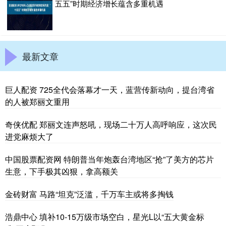
五五”时期经济增长蕴含多重机遇
最新文章
巨人配资 725全代会落幕才一天，蓝营传新动向，提台湾省
的人被郑丽文重用
奇侠优配 郑丽文连声怒吼，现场二十万人高呼响应，这次民
进党麻烦大了
中国股票配资网 特朗普当年炮轰台湾地区“抢”了美方的芯片
生意，下手极其凶狠，拿高额关
金砖财富 马路“坦克”泛滥，千万车主或将多掏钱
浩鼎中心 填补10-15万级市场空白，星光L以“五大黄金标