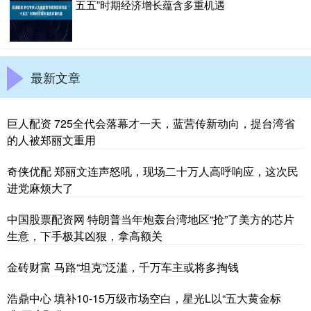
五五”时期经济增长蕴含多重机遇
最新文章
巨人配资 725全代会落幕才一天，蓝营传新动向，提台湾省
的人被郑丽文重用
奇侠优配 郑丽文连声怒吼，现场二十万人高呼响应，这次民
进党麻烦大了
中国股票配资网 特朗普当年炮轰台湾地区“抢”了美方的芯片
生意，下手极其凶狠，拿高额关
金砖财富 马路“坦克”泛滥，千万车主或将多掏钱
浩鼎中心 填补10-15万级市场空白，星光L以“五大黄金标