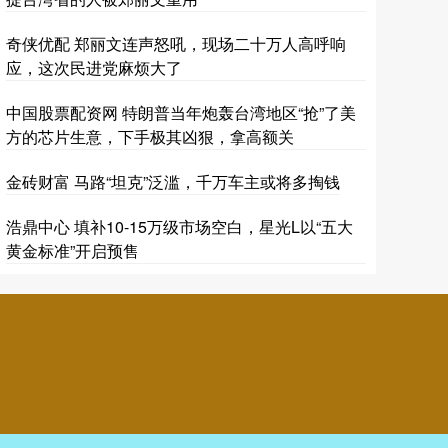
奇侠优配 郑丽文连声怒吼，现场二十万人高呼响
应，这次民进党麻烦大了
中国股票配资网 特朗普当年炮轰台湾地区“抢”了美
方的芯片生意，下手极其凶狠，拿高额关
金砖财富 马路“坦克”泛滥，千万车主或将多掏钱
浩鼎中心 填补10-15万级市场空白，星光L以“五大
黄金标准”开启预售