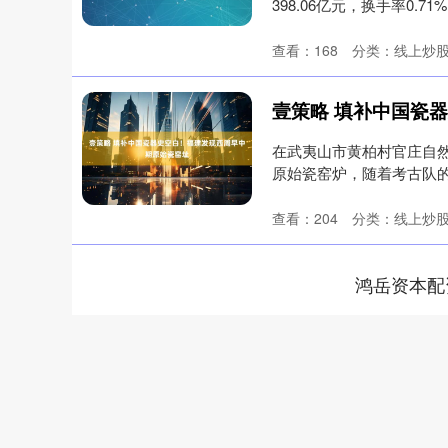
398.06亿元，换手率0.7
查看：
168
分类：
线上炒
在武夷山市黄柏村官庄自然
原始瓷窑炉，随着考古队的
西....
查看：
204
分类：
线上炒
鸿岳资本配
深证成指
14311.01
.68
1.02%
200.89
1