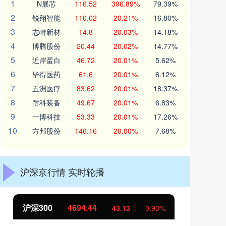
1
N展芯
116.52
396.89%
79.39%
2
锐翔智能
110.02
20.21%
16.80%
3
志特新材
14.8
20.03%
14.18%
4
博腾股份
20.44
20.02%
14.77%
5
近岸蛋白
46.72
20.01%
5.62%
6
毕得医药
61.6
20.01%
6.12%
7
五洲医疗
83.62
20.01%
18.37%
8
耐科装备
49.67
20.01%
6.83%
9
一博科技
53.33
20.01%
17.26%
10
方邦股份
146.16
20.00%
7.68%
沪深京行情 实时轮播
北证50
1134.24
创
11.37
1.01%