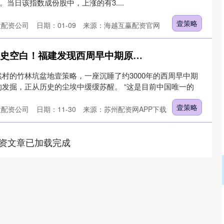
1%。当日该指数成份股中，上涨的有3....
壹策略
股配资公司
日期：01-09
来源：海越互赢配资官网
壹策略 填补中国瓷器史空白！福建发现西周早中期原始瓷窑址
村的竹林坑盆地壹策略，一座沉睡了约3000年的西周早中期
发掘，正从历史的尘埃中缓缓苏醒。 “这是目前中国唯一的
壹策略
股配资公司
日期：11-30
来源：苏州配资网APP下载
资文章已加载完成
沪深300
4694.44
.42%
43.13
0.93%