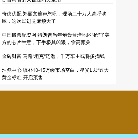
奇侠优配 郑丽文连声怒吼，现场二十万人高呼响
应，这次民进党麻烦大了
中国股票配资网 特朗普当年炮轰台湾地区“抢”了美
方的芯片生意，下手极其凶狠，拿高额关
金砖财富 马路“坦克”泛滥，千万车主或将多掏钱
浩鼎中心 填补10-15万级市场空白，星光L以“五大
黄金标准”开启预售