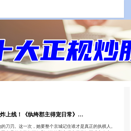
配资
正规的股票配资公司
线上炒股配资公司
纵信优配 大年初三燃炸上线！《纨绔郡主得宠日常》解锁无CP权谋大女主新体验
她的刀刃。这一次，她要整个京城记住谁才是真正的执棋人。