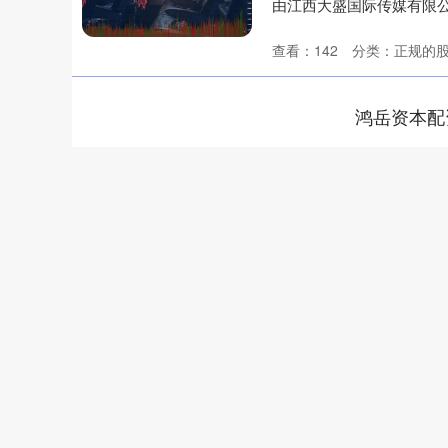
由江西大盛国际传媒有限
档，将于....
查看：
142
分类：
正规的
鸿岳资本配
上证指数
3940.04
.40
2.13%
39.68
1.