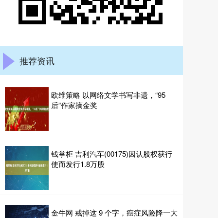
推荐资讯
欧维策略 以网络文学书写非遗，“95
后”作家摘金奖
钱掌柜 吉利汽车(00175)因认股权获行
使而发行1.8万股
金牛网 戒掉这 9 个字，癌症风险降一大