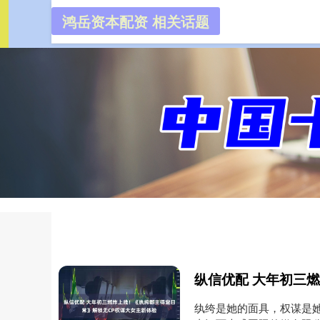
鸿岳资本配资 相关话题
鸿岳资本
首页
纨绔是她的面具，权谋是