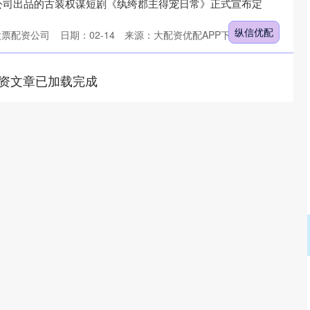
公司出品的古装权谋短剧《纨绔郡主得宠日常》正式宣布定
纵信优配
股票配资公司
日期：02-14
来源：大配资优配APP下载
资文章已加载完成
深证成指
14311.01
02%
200.89
1.42%