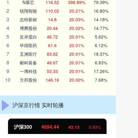
1
N展芯
116.52
396.89%
79.39%
2
锐翔智能
110.02
20.21%
16.80%
3
志特新材
14.8
20.03%
14.18%
4
博腾股份
20.44
20.02%
14.77%
5
近岸蛋白
46.72
20.01%
5.62%
6
毕得医药
61.6
20.01%
6.12%
7
五洲医疗
83.62
20.01%
18.37%
8
耐科装备
49.67
20.01%
6.83%
9
一博科技
53.33
20.01%
17.26%
10
方邦股份
146.16
20.00%
7.68%
沪深京行情 实时轮播
沪深300
4694.44
北
43.13
0.93%