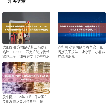
相关文章
优配好油 宠物鼠被带上高铁引
鼎和网 小杨阿姨再惹争议，直
热议，12306：不允许随身携带
播接孩子放学，让小玥儿小菻菻
宠物上车，如有需要可办理托运
吃炸地瓜丸
股牛配 2025年11月1日全国主
要批发市场黄河蜜价格行情