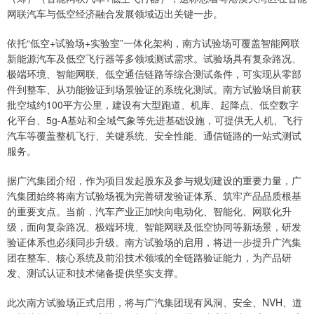
网联汽车与低空经济融合发展领域迈出关键一步。
依托“低空+试验场+实验室”一体化架构，南方试验场可覆盖智能网联
新能源汽车及低空飞行器等多领域测试需求。试验场具有复杂路况、
极端环境、智能网联、低空通信链路等综合测试条件，可实现从零部
件到整车、从功能验证到场景验证的系统化测试。南方试验场目前获
批空域约100平方公里，建设有大型跑道、机库、起降点、低空数字
化平台、5g-A基站和全域气象等先进基础设施，可提供无人机、飞行
汽车等覆盖整机飞行、关键系统、安全性能、通信链路的一站式测试
服务。
据广汽集团介绍，作为项目发起股东及参与规划建设的重要力量，广
汽集团始终将南方试验场视为完善研发验证体系、筑牢产品品质根基
的重要支点。当前，汽车产业正加快向电动化、智能化、网联化升
级，面向复杂路况、极端环境、智能网联及低空协同等新场景，研发
验证体系也必须同步升级。南方试验场的启用，将进一步提升广汽集
团在整车、核心系统及前沿技术领域的全链路验证能力，为产品研
发、测试认证和技术储备提供坚实支撑。
此次南方试验场正式启用，将与广汽集团现有风洞、安全、NVH、道