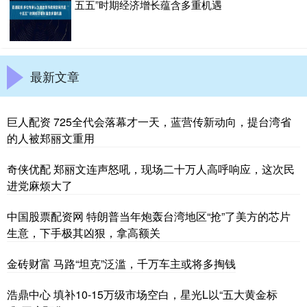
五五”时期经济增长蕴含多重机遇
最新文章
巨人配资 725全代会落幕才一天，蓝营传新动向，提台湾省
的人被郑丽文重用
奇侠优配 郑丽文连声怒吼，现场二十万人高呼响应，这次民
进党麻烦大了
中国股票配资网 特朗普当年炮轰台湾地区“抢”了美方的芯片
生意，下手极其凶狠，拿高额关
金砖财富 马路“坦克”泛滥，千万车主或将多掏钱
浩鼎中心 填补10-15万级市场空白，星光L以“五大黄金标