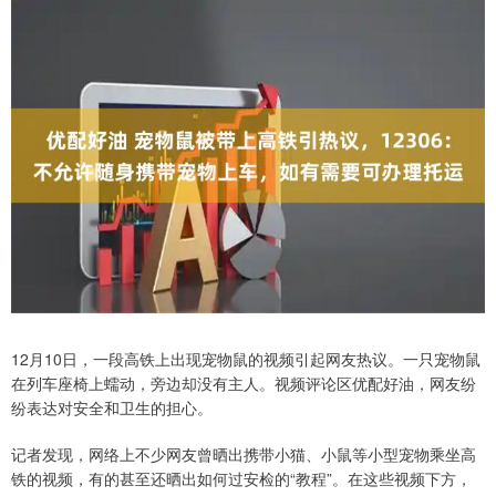
12月10日，一段高铁上出现宠物鼠的视频引起网友热议。一只宠物鼠
在列车座椅上蠕动，旁边却没有主人。视频评论区优配好油，网友纷
纷表达对安全和卫生的担心。
记者发现，网络上不少网友曾晒出携带小猫、小鼠等小型宠物乘坐高
铁的视频，有的甚至还晒出如何过安检的“教程”。在这些视频下方，