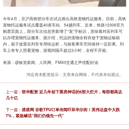
今年4月，京沪高铁部分车次试点推出高铁宠物托运服务。目前，高铁
宠物托运服务试点覆盖40座车站、54趟列车。近来，铁路12306官方
购票页面上，部分车次信息旁新增了“宠”字标识，意味着对应列车可
以办理宠物托运服务。据介绍，托运的宠物全程存放于宠物运输箱
内，箱子放置在列车专用快运柜，与旅客乘车空间保持一定距离。列
车上有专人照看宠物，巡视间隔不超过2小时，全程不开箱。
来源：@纵览新闻、人民网、FM93交通之声优配好油
鸿岳资本配资提示：文章来自网络，不代表本站观点。
上一篇：
联华配资 近几年创下票房神话的6部大烂片，每部都高达
几十亿
下一篇：
搭搭网 谷歌TPU订单传闻吓坏华尔街！英伟达盘中大跌
7%，紧急喊话“我们仍领先一代”