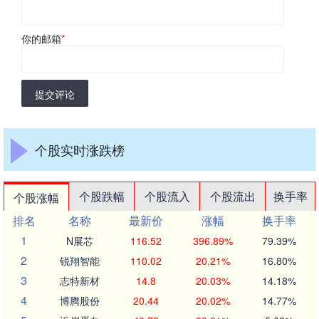
你的邮箱
*
提交评论
个股实时涨跌榜
个股跌幅
个股流入
个股流出
换手率
个股涨幅
排名
名称
最新价
涨幅
换手率
1
N展芯
116.52
396.89%
79.39%
2
锐翔智能
110.02
20.21%
16.80%
3
志特新材
14.8
20.03%
14.18%
4
博腾股份
20.44
20.02%
14.77%