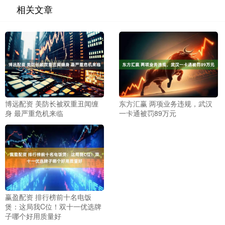
相关文章
博远配资 美防长被双重丑闻缠
东方汇赢 两项业务违规，武汉
身 最严重危机来临
一卡通被罚89万元
赢盈配资 排行榜前十名电饭
煲：这局我C位！双十一优选牌
子哪个好用质量好