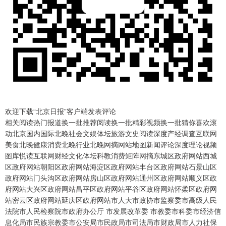
欢迎下载“北京日报”客户端发表评论
相关阅读热门报道换一批推荐阅读换一批精彩视频换一批猜你喜欢滚
动北京国内国际北晚社会文娱体坛旅游文史阅读深度产经调查互联网
美食北晚健康消费北晚行业北晚网摘网站地图新闻评论深度理论视频
图库悦读互联网财经文化体坛科教消费矩阵网摘东城区政府网站西城
区政府网站朝阳区政府网站海淀区政府网站丰台区政府网站石景山区
政府网站门头沟区政府网站房山区政府网站通州区政府网站顺义区政
府网站大兴区政府网站昌平区政府网站平谷区政府网站怀柔区政府网
站密云区政府网站延庆区政府网站市人大市政协市监察委市高级人民
法院市人民检察院市政府办公厅 市发展改革委 市教委市科委市经济信
息化局市民族宗教委市公安局市民政局市司法局市财政局市人力社保