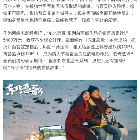
层小人物，在孤独世界里相互依偎取暖的故事。当百灵陷入险境，徐
铁不再隐忍，集结昔日兄弟全城寻人，孤身勇闯贼窝展开绝地反击，
哪怕身受重伤也绝不退缩，最终收获了一段双向奔赴的爱情。
作为网络电影经典IP，“东北恋哥”系列前两部作品分账票房累计近
5400万元，收获不少观众好评。最新续作《东北恋歌：冬天里的一把
火》自官宣定档后，热度一路走高，相关话题登上抖音娱乐榜TOP1、
抖音热点榜TOP11，成为情人节档备受关注的电影作品。爱奇艺VIP
会员们纷纷表示期待：“很喜欢东北恋哥系列，没想到还有第3部
呢”“终于等到徐铁的爱情故事！”