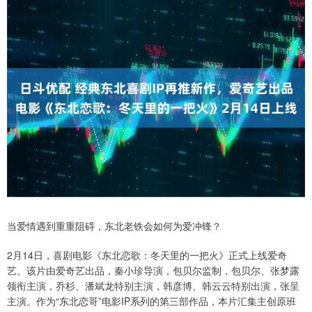
当爱情遇到重重阻碍，东北老铁会如何为爱冲锋？
2月14日，喜剧电影《东北恋歌：冬天里的一把火》正式上线爱奇
艺。该片由爱奇艺出品，秦小珍导演，包贝尔监制，包贝尔、张梦露
领衔主演，乔杉、潘斌龙特别主演，韩彦博、韩云云特别出演，张呈
主演。作为“东北恋哥”电影IP系列的第三部作品，本片汇集主创原班