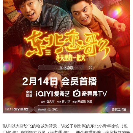
影片以大雪纷飞的哈城为背景，讲述了刚出狱的东北小青年徐铁（包
贝尔 饰）邂逅舞女百灵（张梦露 饰），两个被世俗贴上偏见标签的底