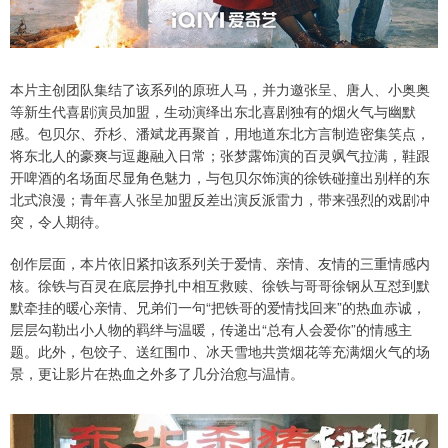
本片主创团队集结了该系列的原班人马，并力邀张呈、唐人、小奥奥
等新生代喜剧演员加盟，生动演绎出东北喜剧独有的烟火气与幽默
感。包贝尔、乔杉、潘斌龙再聚首，用地道东北方言制造密集笑点，
将东北人的豪爽与逗趣融入日常；张梦露饰演的百灵飒气拉满，鞋跟
开啤酒的名场面尽显角色魅力，与包贝尔饰演的徐铁碰撞出别样的东
北式浪漫；青年喜人张呈加盟反差出演反派雷力，带来强烈的戏剧冲
突，令人期待。
创作层面，本片依旧紧扣该系列关于爱情、亲情、友情的三重情感内
核。徐铁与百灵在底层挣扎中相互救赎、徐铁与哥哥徐钢从互怼到默
默牵挂的暖心亲情、兄弟们一句“把铁哥的爱情找回来”的热血赤诚，
层层勾勒出小人物的羁绊与温暖，传递出“总有人会爱你”的情感主
题。此外，包饺子、送红围巾、冰天雪地共赏烟花等充满烟火气的场
景，更让影片在热血之外多了几分治愈与温情。