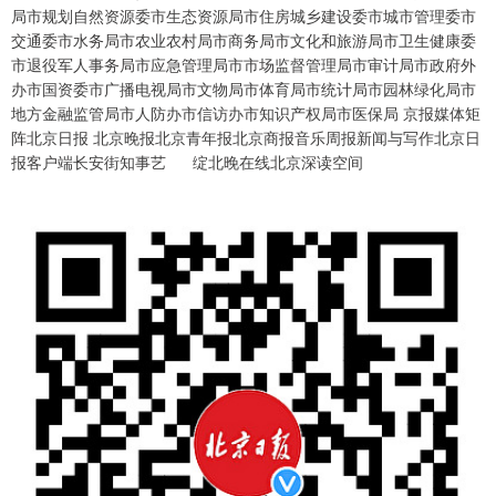
局市规划自然资源委市生态资源局市住房城乡建设委市城市管理委市
交通委市水务局市农业农村局市商务局市文化和旅游局市卫生健康委
市退役军人事务局市应急管理局市市场监督管理局市审计局市政府外
办市国资委市广播电视局市文物局市体育局市统计局市园林绿化局市
地方金融监管局市人防办市信访办市知识产权局市医保局 京报媒体矩
阵北京日报 北京晚报北京青年报北京商报音乐周报新闻与写作北京日
报客户端长安街知事艺 绽北晚在线北京深读空间