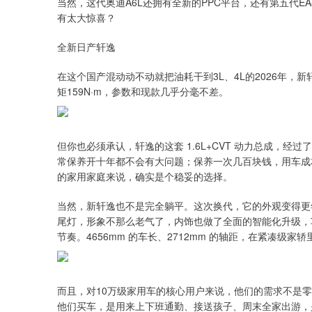
当然，这代奥迪A6L还拥有全新的PPC平台，还有第五代EA
有太大惊喜？
全新日产轩逸
在这个国产混动动不动就把油耗干到3L、4L的2026年，新
矩159N·m，参数和现款几乎分毫不差。
但你也必须承认，轩逸的这套 1.6L+CVT 动力总成，经
常保养开十年都不会有大问题；保养一次几百块钱，用车成本极
的家用家庭来说，确实是个稳妥的选择。
当然，新轩逸也不是完全躺平。这次换代，它的外观变得更
尾灯，形象不那么老气了，内饰也做了全面的智能化升级，
节奏。4656mm 的车长、2712mm 的轴距，在紧凑
而且，对10万级家用车的核心用户来说，他们的需求不是
他们买车，是用来上下班通勤、接送孩子、周末全家出游，