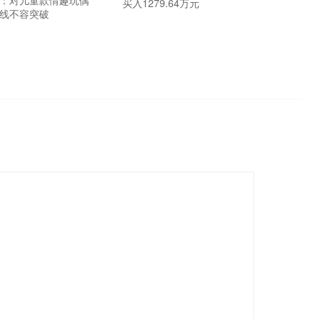
买入1279.64万元
底线不容突破