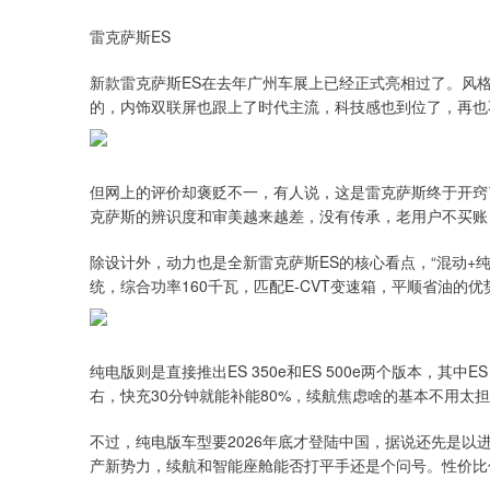
雷克萨斯ES
新款雷克萨斯ES在去年广州车展上已经正式亮相过了。风格
的，内饰双联屏也跟上了时代主流，科技感也到位了，再也不
但网上的评价却褒贬不一，有人说，这是雷克萨斯终于开窍
克萨斯的辨识度和审美越来越差，没有传承，老用户不买账
除设计外，动力也是全新雷克萨斯ES的核心看点，“混动+纯电
统，综合功率160千瓦，匹配E-CVT变速箱，平顺省油的
纯电版则是直接推出ES 350e和ES 500e两个版本，其中ES
右，快充30分钟就能补能80%，续航焦虑啥的基本不用太
不过，纯电版车型要2026年底才登陆中国，据说还先是以进
产新势力，续航和智能座舱能否打平手还是个问号。性价比