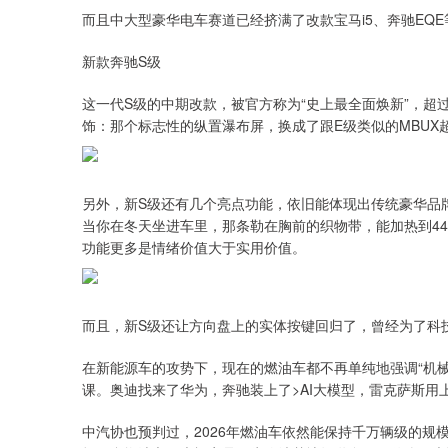
而且中大型豪华电车赛道已经挤满了改款宝马i5、奔驰EQ
新款奔驰S级
这一代S级的中期改款，被官方称为“史上最全面焕新”，超
饰：那个标志性的纵置瀑布屏，换成了跟E级类似的MBUX
另外，新S级还有几个亮点功能，依旧能体现出传统豪华品牌
当你在冬天坐进车里，那条勒在胸前的织物带，能加热到4
功能更多是情绪价值大于实用价值。
而且，新S级还让方向盘上的实体按键回归了，曾经为了科
在新能源车的攻势下，现在的燃油车都不再单纯地强调“机械
课。奥迪找来了华为，奔驰装上了>AI大模型，雷克萨斯
中汽协也预判过，2026年燃油车依然能保持千万辆级的