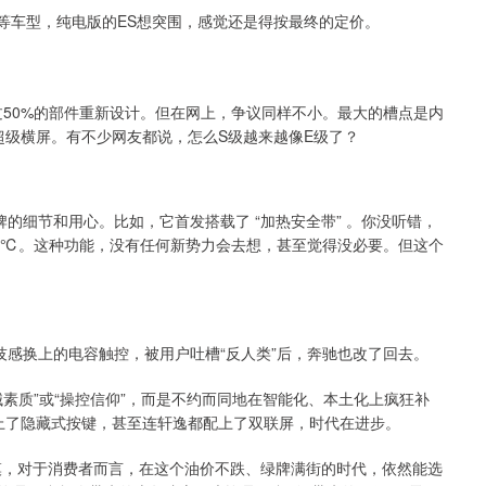
E等车型，纯电版的ES想突围，感觉还是得按最终的定价。
过50%的部件重新设计。但在网上，争议同样不小。最大的槽点是内
超级横屏。有不少网友都说，怎么S级越来越像E级了？
的细节和用心。比如，它首发搭载了 “加热安全带” 。你没听错，
4℃。这种功能，没有任何新势力会去想，甚至觉得没必要。但这个
技感换上的电容触控，被用户吐槽“反人类”后，奔驰也改了回去。
素质”或“操控信仰”，而是不约而同地在智能化、本土化上疯狂补
用上了隐藏式按键，甚至连轩逸都配上了双联屏，时代在进步。
规模，对于消费者而言，在这个油价不跌、绿牌满街的时代，依然能选