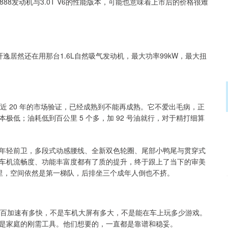
888发动机与3.0T V6的性能版本，可能也意味着上市后的价格很难
轩逸居然还在用那台1.6L自然吸气发动机，最大功率99kW，最大扭
过了近 20 年的市场验证，已经成熟到不能再成熟。它不爱出毛病，正
低；油耗低到百公里 5 个多，加 92 号油就行，对于精打细算
年轻前卫，多段式动感腰线、全新双色轮圈、尾部小鸭尾与贯穿式
车机流畅度、功能丰富度都有了质的提升，终于跟上了当下的审美
级家轿里，空间依然是第一梯队，后排坐三个成年人倒也不挤。
零百加速有多快，不是车机大屏有多大，不是能在车上玩多少游戏。
是家庭的刚需工具。他们想要的，一直都是靠谱和稳妥。