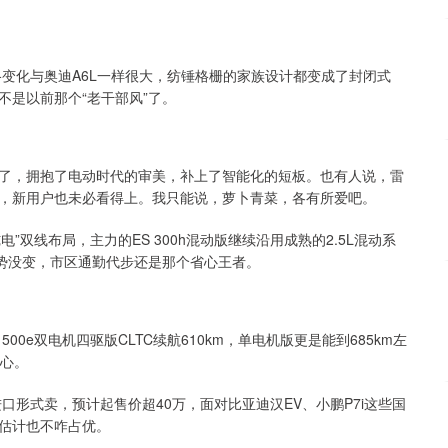
变化与奥迪A6L一样很大，纺锤格栅的家族设计都变成了封闭式
是以前那个“老干部风”了。
了，拥抱了电动时代的审美，补上了智能化的短板。也有人说，雷
，新用户也未必看得上。我只能说，萝卜青菜，各有所爱吧。
”双线布局，主力的ES 300h混动版继续沿用成熟的2.5L混动系
优势没变，市区通勤代步还是那个省心王者。
 500e双电机四驱版CLTC续航610km，单电机版更是能到685km左
担心。
口形式卖，预计起售价超40万，面对比亚迪汉EV、小鹏P7i这些国
估计也不咋占优。