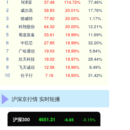
1
N津富
37.49
114.72%
77.46%
2
威尔高
39.83
20.01%
17.76%
3
锴威特
77.82
20.00%
1.17%
4
科翔股份
64.32
20.00%
12.21%
5
蜀道装备
33.61
19.99%
11.69%
6
中巨芯
27.85
19.99%
32.20%
7
广哈通信
19.03
19.99%
5.84%
8
欣天科技
18.02
19.97%
28.44%
9
飞天诚信
12.56
19.96%
8.49%
10
任子行
7.16
19.93%
31.42%
沪深京行情 实时轮播
31
北证50
1122.88
-6.85
-0.15%
3.4