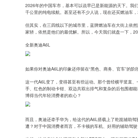
2026年的中国车市，基本可以说早已是新能源的天下。我们刷
千公里的纯电续航。甚至还有不少人说，现在还买燃油车，就是
但其实，在三四线以下的城市里，蓝牌燃油车在大街上依然
家轿，依然是他们的最优解。所以，今天我们就盘一下，20
全新奥迪A6L
如果你对奥迪A6L的印象还停留在“黑色、商务、官车”的阶
这一代A6L变了，变得甚至有些运动。那个曾经横平竖直
手、红色的制动卡钳、双边共双出排气和复杂的后包围都能
博得当代年轻消费者的欢心？
而且，奥迪还牵手华为，给这代的A6L搭载上了乾崑辅助驾
遭？对于中国消费者而言，不卡顿的车机、好用的辅助驾驶