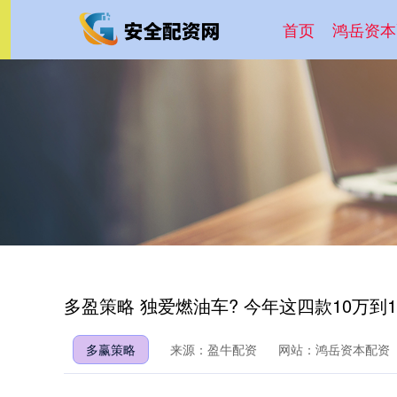
首页
鸿岳资本
多盈策略 独爱燃油车? 今年这四款10万到
多赢策略
来源：盈牛配资
网站：鸿岳资本配资