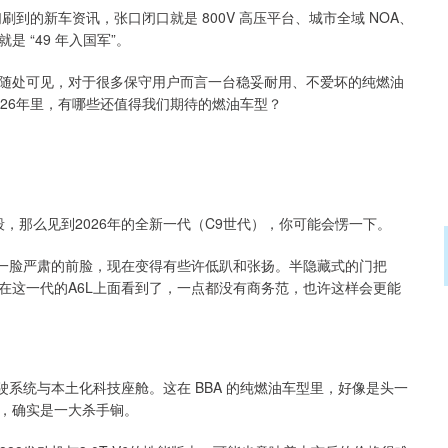
到的新车资讯，张口闭口就是 800V 高压平台、城市全域 NOA、
 “49 年入国军”。
随处可见，对于很多保守用户而言一台稳妥耐用、不爱坏的纯燃油
26年里，有哪些还值得我们期待的燃油车型？
段，那么见到2026年的全新一代（C9世代），你可能会愣一下。
、一脸严肃的前脸，现在变得有些许低趴和张扬。半隐藏式的门把
在这一代的A6L上面看到了，一点都没有商务范，也许这样会更能
驶系统与本土化科技座舱。这在 BBA 的纯燃油车型里，好像是头一
，确实是一大杀手锏。