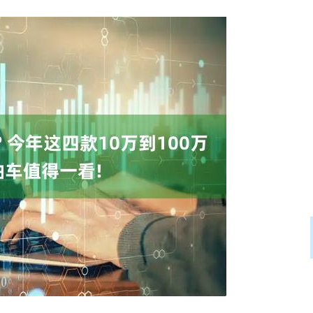
14110.12
沪深300
4651.
-34.08
-0.24%